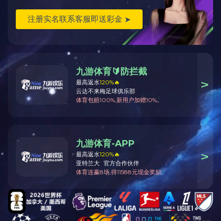
相关文章
ARTICLES
九游平台_九游（中国）一站式服务平台常用于粉末材料的压实密度试验
在线咨询
粉末九游平台_九游（中国）一站式服务平台主要由压力装置和测量装置组成
电话
电液伺服万能试验机的性能特点
光伏组件拉力机在太阳能行业中，主要用于以下方面
微信扫一扫
热变形维卡试验中的典型问题解析：试样变形异常、温度波动与数据重复性差​
橡胶拉伸试验机对橡胶样品的尺寸、形状与厚度要求
弹簧压缩试验机通常由以下部分组成