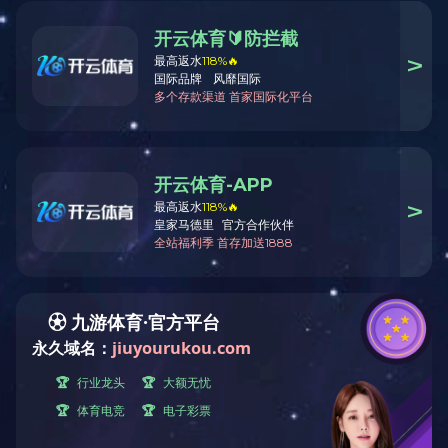
当前位置：
首页
>
产品中心
>
美国CARVER九游平台_
产品分类
PRODUCT
美国CARVER九游平台_九游（中国）一站式服务平台模具
查看全部产品